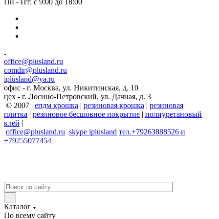
Пн - Пт: с 9:00 до 18:00
office@plusland.ru
comdir@plusland.ru
iplusland@
ya.ru
офис - г. Москва, ул. Никитинская, д. 10
цех - г. Лосино-Петровский, ул. Дачная, д. 3
© 2007 |
епдм крошка
|
резиновая крошка
|
резиновая
плитка
|
резиновое бесшовное покрытие
|
полиуретановый
клей
|
office@plusland.ru
skype
iplusland
тел.+79263888526 и
+79255077454
Каталог
По всему сайту