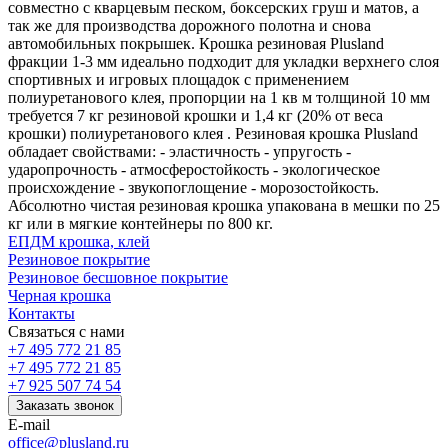
совместно с кварцевым песком, боксерских груш и матов, а
так же для производства дорожного полотна и снова
автомобильных покрышек. Крошка резиновая Plusland
фракции 1-3 мм идеально подходит для укладки верхнего слоя
спортивных и игровых площадок с применением
полиуретанового клея, пропорции на 1 кв м толщиной 10 мм
требуется 7 кг резиновой крошки и 1,4 кг (20% от веса
крошки) полиуретанового клея . Резиновая крошка Plusland
обладает свойствами: - эластичность - упругость -
ударопрочность - атмосферостойкость - экологическое
происхождение - звукопоглощение - морозостойкость.
Абсолютно чистая резиновая крошка упакована в мешки по 25
кг или в мягкие контейнеры по 800 кг.
ЕПДМ крошка, клей
Резиновое покрытие
Резиновое бесшовное покрытие
Черная крошка
Контакты
Связаться с нами
+7 495 772 21 85
+7 495 772 21 85
+7 925 507 74 54
Заказать звонок
E-mail
office@plusland.ru