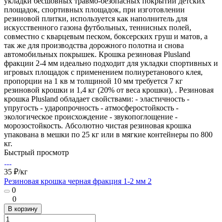
укладки бесшовных травмо-безопасных покрытий детских
площадок, спортивных площадок, при изготовлении
резиновой плитки, используется как наполнитель для
искусственного газона футбольных, теннисных полей,
совместно с кварцевым песком, боксерских груш и матов, а
так же для производства дорожного полотна и снова
автомобильных покрышек. Крошка резиновая Plusland
фракции 2-4 мм идеально подходит для укладки спортивных и
игровых площадок с применением полиуретанового клея,
пропорции на 1 кв м толщиной 10 мм требуется 7 кг
резиновой крошки и 1,4 кг (20% от веса крошки), . Резиновая
крошка Plusland обладает свойствами: - эластичность -
упругость - ударопрочность - атмосферостойкость -
экологическое происхождение - звукопоглощение -
морозостойкость. Абсолютно чистая резиновая крошка
упакована в мешки по 25 кг или в мягкие контейнеры по 800
кг.
Быстрый просмотр
35 ₽/
кг
Резиновая крошка черная фракция 1-2 мм 2
0
0
В корзину