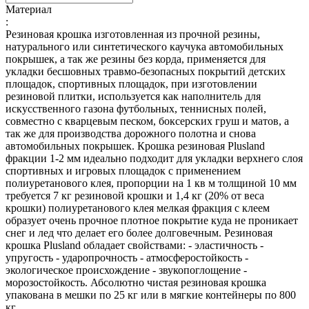
Материал
:
Резиновая крошка изготовленная из прочной резины,
натурального или синтетического каучука автомобильных
покрышек, а так же резины без корда, применяется для
укладки бесшовных травмо-безопасных покрытий детских
площадок, спортивных площадок, при изготовлении
резиновой плитки, используется как наполнитель для
искусственного газона футбольных, теннисных полей,
совместно с кварцевым песком, боксерских груш и матов, а
так же для производства дорожного полотна и снова
автомобильных покрышек. Крошка резиновая Plusland
фракции 1-2 мм идеально подходит для укладки верхнего слоя
спортивных и игровых площадок с применением
полиуретанового клея, пропорции на 1 кв м толщиной 10 мм
требуется 7 кг резиновой крошки и 1,4 кг (20% от веса
крошки) полиуретанового клея мелкая фракция с клеем
образует очень прочное плотное покрытие куда не проникает
снег и лед что делает его более долговечным. Резиновая
крошка Plusland обладает свойствами: - эластичность -
упругость - ударопрочность - атмосферостойкость -
экологическое происхождение - звукопоглощение -
морозостойкость. Абсолютно чистая резиновая крошка
упакована в мешки по 25 кг или в мягкие контейнеры по 800
кг.