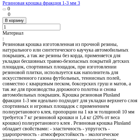
Резиновая крошка фракция 1-3 мм 3
0
0
В корзину
Материал
:
Резиновая крошка изготовленная из прочной резины,
натурального или синтетического каучука автомобильных
покрышек, а так же резины без корда, применяется для
укладки бесшовных травмо-безопасных покрытий детских
площадок, спортивных площадок, при изготовлении
резиновой плитки, используется как наполнитель для
искусственного газона футбольных, теннисных полей,
совместно с кварцевым песком, боксерских груш и матов, а
так же для производства дорожного полотна и снова
автомобильных покрышек. Крошка резиновая Plusland
фракции 1-3 мм идеально подходит для укладки верхнего слоя
спортивных и игровых площадок с применением
полиуретанового клея, пропорции на 1 кв м толщиной 10 мм
требуется 7 кг резиновой крошки и 1,4 кг (20% от веса
крошки) полиуретанового клея . Резиновая крошка Plusland
обладает свойствами: - эластичность - упругость -
ударопрочность - атмосферостойкость - экологическое
происхождение - звукопоглощение - морозостойкость.