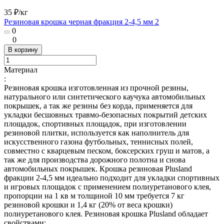
35 ₽/
кг
Резиновая крошка черная фракция 2-4,5 мм 2
0
0
В корзину
Материал
:
Резиновая крошка изготовленная из прочной резины,
натурального или синтетического каучука автомобильных
покрышек, а так же резины без корда, применяется для
укладки бесшовных травмо-безопасных покрытий детских
площадок, спортивных площадок, при изготовлении
резиновой плитки, используется как наполнитель для
искусственного газона футбольных, теннисных полей,
совместно с кварцевым песком, боксерских груш и матов, а
так же для производства дорожного полотна и снова
автомобильных покрышек. Крошка резиновая Plusland
фракции 2-4,5 мм идеально подходит для укладки спортивных
и игровых площадок с применением полиуретанового клея,
пропорции на 1 кв м толщиной 10 мм требуется 7 кг
резиновой крошки и 1,4 кг (20% от веса крошки)
полиуретанового клея. Резиновая крошка Plusland обладает
свойствами: