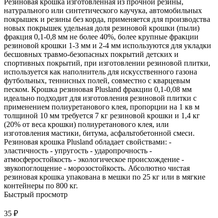
Резиновая крошка изготовленная из прочной резины,
натурального или синтетического каучука, автомобильных
покрышек и резины без корда, применяется для производства
новых покрышек удельная доля резиновой крошки (пыли)
фракция 0,1-0,8 мм не более 40%, более крупные фракции
резиновой крошки 1-3 мм и 2-4 мм используются для укладки
бесшовных травмо-безопасных покрытий детских и
спортивных покрытий, при изготовлении резиновой плитки,
используется как наполнитель для искусственного газона
футбольных, теннисных полей, совместно с кварцевым
песком. Крошка резиновая Plusland фракции 0,1-0,08 мм
идеально подходит для изготовления резиновой плитки с
применением полиуретанового клея, пропорции на 1 кв м
толщиной 10 мм требуется 7 кг резиновой крошки и 1,4 кг
(20% от веса крошки) полиуретанового клея, или
изготовления мастики, битума, асфальтобетонной смеси.
Резиновая крошка Plusland обладает свойствами: -
эластичность - упругость - ударопрочность -
атмосферостойкость - экологическое происхождение -
звукопоглощение - морозостойкость. Абсолютно чистая
резиновая крошка упакована в мешки по 25 кг или в мягкие
контейнеры по 800 кг.
Быстрый просмотр
35 ₽